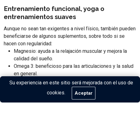
Entrenamiento funcional, yoga o
entrenamientos suaves
Aunque no sean tan exigentes a nivel físico, también pueden
beneficiarse de algunos suplementos, sobre todo si se
hacen con regularidad:
Magnesio: ayuda a la relajación muscular y mejora la
calidad del sueño.
Omega 3: beneficioso para las articulaciones y la salud
en general.
Proteína: especialmente útil si no se llega a cubrir con
Su experiencia en este sitio será mejorada con el uso de
la alimentación.
cookies.
Aceptar
Conclusión
No hay una única respuesta para todos. Lo ideal es que el
suplemento complemente tu rutina y tus necesidades
específicas y si tienes dudas, siempre es buena idea
consultar con un profesional en nutrición deportiva.