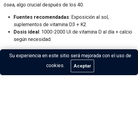
ósea, algo crucial después de los 40.
Fuentes recomendadas
: Exposición al sol,
suplementos de vitamina D3 + K2.
Dosis ideal
: 1000-2000 UI de vitamina D al día + calcio
según necesidad.
Coenzima Q10: Energía y salud
Su experiencia en este sitio será mejorada con el uso de
cardiovascular
cookies.
Aceptar
La producción de coenzima Q10 disminuye con la edad,
afectando la energía celular y la resistencia.
Beneficios
: Mejora la energía y protege el corazón.
Dosis recomendada
: 100-200 mg al día.
3. Ajustes en la Nutrición y
el Entrenamiento