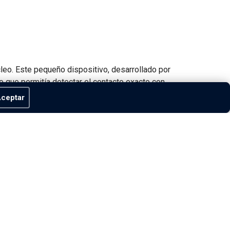
leo. Este pequeño dispositivo, desarrollado por
 lo que permitía detectar el contacto exacto con
ceptar
ucial en tiempo real para el VAR y los árbitros.
e la fase de grupos. En una jugada clave, el
 las repeticiones televisivas— muchos pensaron
una mínima parte del balón seguía tocando
forma oficial.