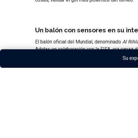
Un balón con sensores en su inte
El balón oficial del Mundial, denominado
Al Rihl
Adidas en colaboración con la FIFA, era capaz d
el pie del jugador, su velocidad y trayectoria.
Su expe
Combinado con el sistema de
semiautomatizac
El gol polémico: Japón vs. Españ
La polémica más sonada relacionada con esta te
balón pareció salir por completo por la línea d
que el tanto debía anularse.
Sin embargo, gracias a los datos del chip y al
la línea
, aunque no fuese visible desde ciertos 