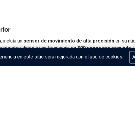
rior
a
, incluía un
sensor de movimiento de alta precisión
en su núc
e registrar datos a una frecuencia de
500 veces por segundo
,
riencia en este sitio será mejorada con el uso de cookies.
A
ión del fuera de juego
, este chip proporcionaba información cr
a
cnología se produjo en el partido entre
Japón y España
, durant
e fondo antes de que Japón marcara el gol. A simple vista —y en
 análisis tridimensional del sistema de cámaras, se comprobó que
ángulos. La FIFA validó el gol, apoyándose en esta tecnología de 