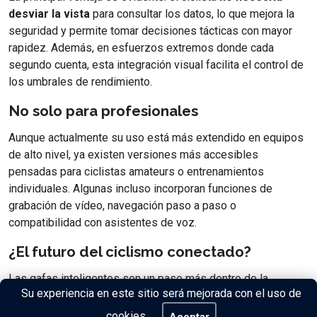
desviar la vista
para consultar los datos, lo que mejora la
seguridad y permite tomar decisiones tácticas con mayor
rapidez. Además, en esfuerzos extremos donde cada
segundo cuenta, esta integración visual facilita el control de
los umbrales de rendimiento.
No solo para profesionales
Aunque actualmente su uso está más extendido en equipos
de alto nivel, ya existen versiones más accesibles
pensadas para ciclistas amateurs o entrenamientos
individuales. Algunas incluso incorporan funciones de
grabación de vídeo, navegación paso a paso o
compatibilidad con asistentes de voz.
¿El futuro del ciclismo conectado?
Las gafas inteligentes son un paso más dentro de la
Su experiencia en este sitio será mejorada con el uso de
tendencia del
ciclismo conectado
, donde el rendimiento se
mide, se visualiza y se optimiza en tiempo real. Y aunque no
cookies.