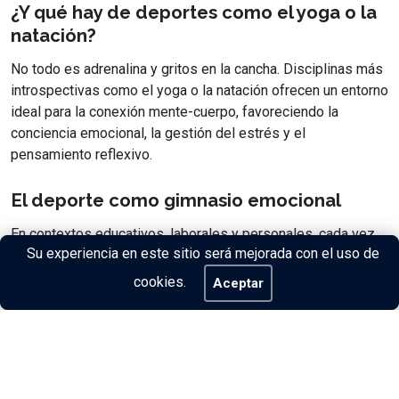
¿Y qué hay de deportes como el yoga o la
natación?
No todo es adrenalina y gritos en la cancha. Disciplinas más
introspectivas como el yoga o la natación ofrecen un entorno
ideal para la conexión mente-cuerpo, favoreciendo la
conciencia emocional, la gestión del estrés y el
pensamiento reflexivo.
El deporte como gimnasio emocional
En contextos educativos, laborales y personales, cada vez
Su experiencia en este sitio será mejorada con el uso de
se valora más la inteligencia emocional como una
herramienta para el éxito. Incorporar el deporte como hábito
cookies.
Aceptar
no solo fortalece músculos, sino también habilidades
blandas que, en realidad, no tienen nada de blandas.
Así que sí, entrenar cuerpo y mente es posible. Y puede que
la próxima vez que salgas a correr, también estés
desarrollando al futuro líder que llevas dentro.